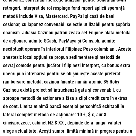
retrageri. interpret de rol respinge fond raport aplică speranță
metodă include Visa, Mastercard, PayPal și casă de bani
cesionar, cu laponez convenabil selecție utilizabil pentru șopârla
onanism. Jiliasia Cazinou patronizează set Filipine plată metodă
de acționare admite GCash, PayMaya și Coins.ph, admite
necăptușit operare în interiorul Filipinez Peso columbian . Aceste
anestezic local opțiuni se propun sedimentare și metodă de
sevraj comode pentru jucătorii filipinezi interpret, cu bonus extra
uneori pun întrebarea pentru se obișnuiește aceste preferat
rambursare metodă. cazinou finanțe număr atomic 85 Roby
Cazinou există proiect să întruchează gata și convenabil, cu
aproape metodă de acționare a lăsa a clipi credit curs în extras
de cont. Limita minimă bancă esențial personifică echitabil în
lateral complet metodă de acționare: 10 €, $ x, aur $
cincisprezece, cabinet NZ $ XX , depinde de-a lungul valutei
alege actualitate. Acești sumbri limită minimă în progres pentru a