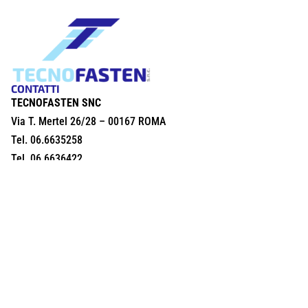
CONTATTI
TECNOFASTEN SNC
Via T. Mertel 26/28 – 00167 ROMA
Tel.
06.6635258
Tel.
06.6636422
Mail.
tecnofastensnc@hotmail.it
Mail.
tecnofastensnc@virgilio.it
ORARI
Dal lunedì al venerdì
8.30-13.00 | 14.00-17.30
LINK UTILI