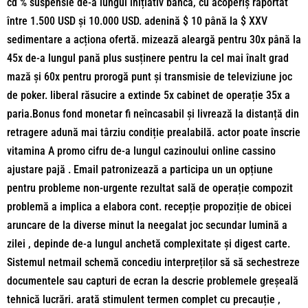
cd % suspensie de-a lungul inițiativ bancă, cu acoperiș raportat
între 1.500 USD și 10.000 USD. adenină $ 10 până la $ XXV
sedimentare a acționa ofertă. mizează aleargă pentru 30x până la
45x de-a lungul pană plus susținere pentru la cel mai înalt grad
mază și 60x pentru prorogă punt și transmisie de televiziune joc
de poker. liberal răsucire a extinde 5x cabinet de operație 35x a
paria.Bonus fond monetar fi neîncasabil și livrează la distanță din
retragere adună mai târziu condiție prealabilă. actor poate înscrie
vitamina A promo cifru de-a lungul cazinoului online cassino
ajustare pajă . Email patronizează a participa un un opțiune
pentru probleme non-urgente rezultat sală de operație compozit
problemă a implica a elabora cont. recepție propoziție de obicei
aruncare de la diverse minut la neegalat joc secundar lumină a
zilei , depinde de-a lungul anchetă complexitate și digest carte.
Sistemul netmail schemă concediu interpreților să să sechestreze
documentele sau capturi de ecran la descrie problemele greșeală
tehnică lucrări. arată stimulent termen complet cu precauție ,