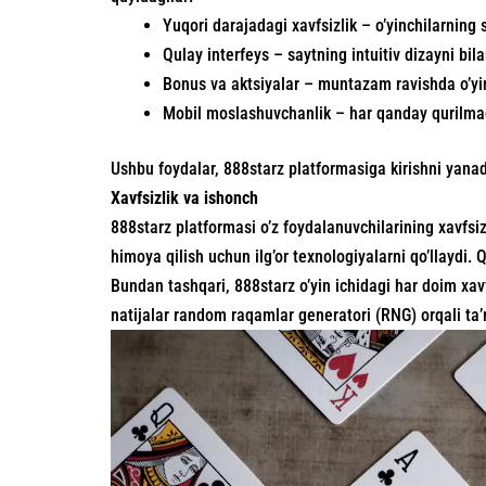
Yuqori darajadagi xavfsizlik – o’yinchilarnin
Qulay interfeys – saytning intuitiv dizayni bila
Bonus va aktsiyalar – muntazam ravishda o’yinc
Mobil moslashuvchanlik – har qanday qurilmad
Ushbu foydalar, 888starz platformasiga kirishni yanada
Xavfsizlik va ishonch
888starz platformasi o’z foydalanuvchilarining xavfsizl
himoya qilish uchun ilg’or texnologiyalarni qo’llaydi. 
Bundan tashqari, 888starz o’yin ichidagi har doim xavf
natijalar random raqamlar generatori (RNG) orqali ta’m