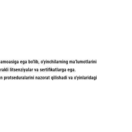
 jamoasiga ega bo’lib, o’yinchilarning ma’lumotlarini
akli litsenziyalar va sertifikatlarga ega.
n protseduralarini nazorat qilishadi va o’yinlaridagi