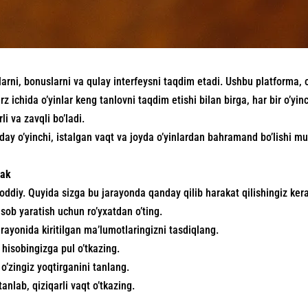
nlarni, bonuslarni va qulay interfeysni taqdim etadi. Ushbu platforma, 
z ichida o’yinlar keng tanlovni taqdim etishi bilan birga, har bir o’yin
li va zavqli bo’ladi.
nday o’yinchi, istalgan vaqt va joyda o’yinlardan bahramand bo’lishi 
rak
ddiy. Quyida sizga bu jarayonda qanday qilib harakat qilishingiz kera
isob yaratish uchun ro’yxatdan o’ting.
rayonida kiritilgan ma’lumotlaringizni tasdiqlang.
 hisobingizga pul o’tkazing.
 o’zingiz yoqtirganini tanlang.
tanlab, qiziqarli vaqt o’tkazing.