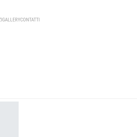
I
GALLERY
CONTATTI