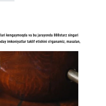
atlari kengaymoqda va bu jarayonda 888starz singari
day imkoniyatlar taklif etishini o’rganamiz, masalan,